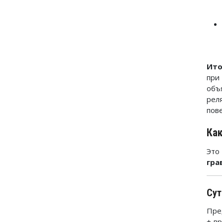
Ито
при
объ
рел
пов
Как
Это
гра
Сут
Пре
+ в