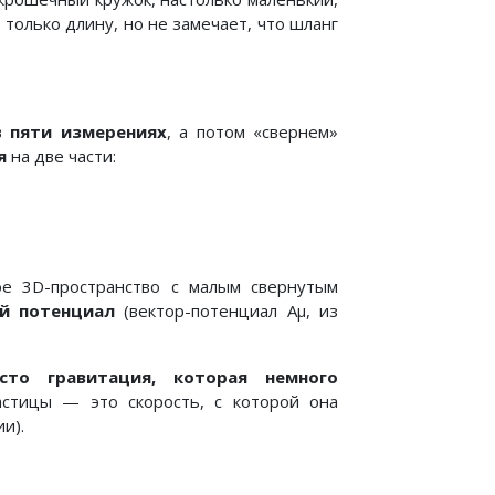
только длину, но не замечает, что шланг
 в
пяти измерениях
, а потом «свернем»
я
на две части:
е 3D-пространство с малым свернутым
ый потенциал
(вектор-потенциал Aμ, из
сто гравитация, которая немного
астицы — это скорость, с которой она
и).