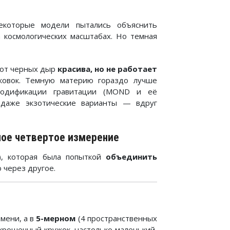
оторые модели пытались объяснить
 космологических масштабах. Но темная
 от черных дыр
красива, но не работает
ковок. Темную материю гораздо лучше
 модификации гравитации (MOND и её
 даже экзотические варианты — вдруг
ное четвертое измерение
), которая была попыткой
объединить
о через другое.
мени, а в
5-мерном
(4 пространственных
крошечный кружок, настолько маленький,