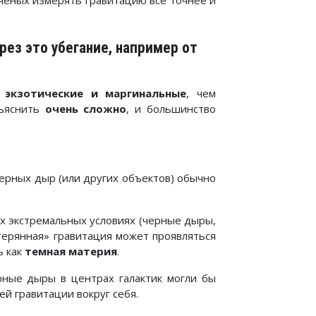
учёных измерять гравитацию всё точнее и
ез это убегание, например от
е
экзотические и маргинальные
, чем
бъяснить
очень сложно
, и большинство
ерных дыр (или других объектов) обычно
ых экстремальных условиях (черные дыры,
терянная» гравитация может проявляться
ь как
темная материя
.
рные дыры в центрах галактик могли бы
ей гравитации вокруг себя.