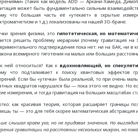
ерениями» (таких как модель ADD — Аркани-Хамеда, Димопул
витация может быть фундаментально сильным взаимодейств
ому что большая часть её «утекает» в скрытые измер
ектромагнетизм и т.д.) локализованы на нашей 3D-бране.
очки зрения физики, это
гипотетическая, но математич
ается решить проблему иерархии (почему гравитация на 3
периментального подтверждения пока нет: ни на БАК, ни в 
закона всемирного тяготения на малых или больших расстоян
 к ней относиться? Как к
вдохновляющей, но спекуляти
ому что подталкивает к поиску квантовых эффектов г
ерений. Если бы «утечка» была реальной, то при очень мал
атных квадратов нарушался бы — пока этого не видно. Но есл
гие измерения, и тогда гравитация на больших масштабах ст
отко: как красивая теория, которая расширяет границы поз
аешь ты — это для тебя скорее математическая абстракция 
ьше слышал краем уха, но не придавал значения. Но выгляди
ерения гравитации на расстоянии нескольких микрон, но пок