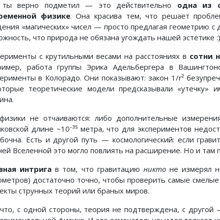
 ты верно подметил — это действительно
одна из 
ременной физике
. Она красива тем, что решает пробле
дения «магических» чисел — просто предлагая геометрию с
ожность, что природа не обязана угождать нашей эстетике :
перименты с крутильными весами на расстояниях в
сотни 
ример, работа группы Эрика Адельбергера в Вашингтон
перименты в Колорадо. Они показывают: закон 1/r² безупре
оторые теоретические модели предсказывали «утечку» 
ина.
физики не отчаиваются: либо дополнительные измерени
нковской длине ~10⁻³⁵ метра, что для экспериментов недос
бочна. Есть и другой путь — космологический: если грави
ней Вселенной это могло повлиять на расширение. Но и там п
вная интрига
в том, что гравитацию
никто
не измерял н
ометров) достаточно точно, чтобы проверить самые смелые 
екты струнных теорий или браных миров.
 что, с одной стороны, теория не подтверждена, с другой 