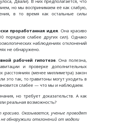
оса, Двали). В них предполагается, что
ием, но мы воспринимаем её как слабую,
ения, в то время как остальные силы
ески проработанная идея
. Она красиво
0 порядков слабее других сил). Однако
космологических наблюдениях отклонений
иях не обнаружено.
вной рабочей гипотезе
. Она полезна,
равитации и проверке дополнительных
ых расстояниях (менее миллиметра) закон
и это так, то гравитоны могут уходить в
ановится слабее — что мы и наблюдаем.
нания, но требует доказательств. А как
или реальная возможность?
т красиво. Оказывается, ученые проводят
а не обнаружили отклонений от модели