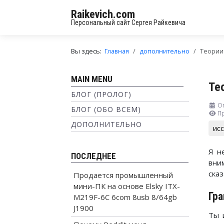
Raikevich.com
Персональный сайт Сергея Райкевича
Вы здесь:
Главная
дополнительно
Теории
MAIN MENU
Те
БЛОГ (ПРОЛОГ)
О
БЛОГ (ОБО ВСЕМ)
П
ДОПОЛНИТЕЛЬНО
ис
Я н
ПОСЛЕДНЕЕ
вни
сказ
Продается промышленный
мини-ПК на основе Elsky ITX-
Гра
M219F-6C 6com 8usb 8/64gb
J1900
Ты 