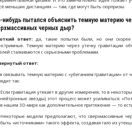
периментальной физике. И это замечательно: идея толкает 
всё меньших дистанциях — там, где могут быть сюрпризы.
-нибудь пытался объяснить темную материю чер
ерхмассивных черных дыр?
откий ответ:
да, такие попытки были, но они скоре
нстримные. Темную материю через утечку гравитации о
елей сталкиваются с серьезными проблемами.
вернутый ответ:
я связывать темную материю с «убеганием гравитации» от ч
ядит так:
Если гравитация утекает в другие измерения, то в некотор
нейтронные звезды) этот процесс может усиливаться. «По
в нашем 3D-мире как дополнительное притяжение — то ест
Некоторые модели предполагают, что сверхмассивные че
быть «источниками» такого эффекта, создавая гало из утекш