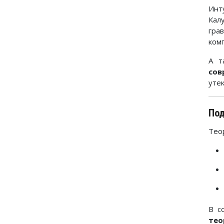
Инт
Кал
гра
ком
А т
сов
уте
Под
Тео
В с
тео