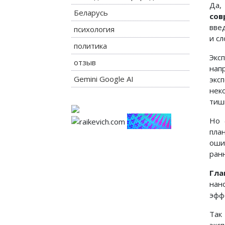
Да,
Беларусь
сов
вве
психология
и сл
политика
Экс
отзыв
нап
Gemini Google AI
экс
нек
тиш
Но 
пла
оши
ран
Гла
нан
эфф
Так