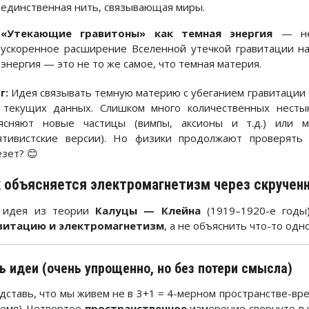
единственная нить, связывающая миры.
«Утекающие гравитоны» как темная энергия
— нек
ускоренное расширение Вселенной утечкой гравитации на
энергия — это не то же самое, что темная материя.
г:
Идея связывать темную материю с убеганием гравитации
 текущих данных. Слишком много количественных несты
ясняют новые частицы (вимпы, аксионы и т.д.) или
ятивистские версии). Но физики продолжают проверять
езет? 😊
 объясняется электромагнетизм через скручен
 идея из теории
Калуцы — Клейна
(1919–1920-е годы
витацию и электромагнетизм
, а не объяснить что-то одн
ь идеи (очень упрощенно, но без потери смысла)
дставь, что мы живем не в 3+1 = 4-мерном пространстве-вре
ремя). Четвертое
пространственное
измерение свернуто в 