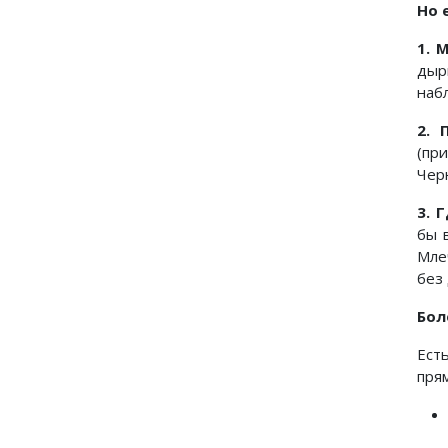
Но 
1. 
дыр
наб
2. 
(пр
Чер
3. 
бы 
Мле
без
Бол
Ест
пря