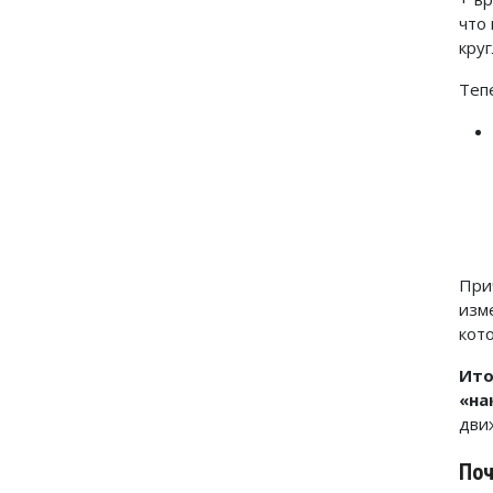
что
круг
Теп
При
изм
кот
Ито
«на
дви
Поч