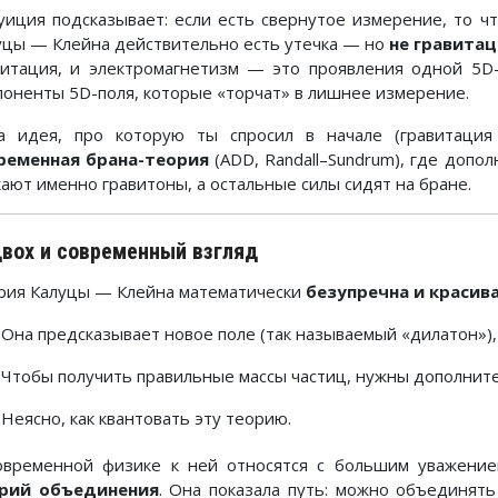
уиция подсказывает: если есть свернутое измерение, то чт
уцы — Клейна действительно есть утечка — но
не гравитац
витация, и электромагнетизм — это проявления одной 5D
поненты 5D-поля, которые «торчат» в лишнее измерение.
а идея, про которую ты спросил в начале (гравитация
ременная брана-теория
(ADD, Randall–Sundrum), где допо
кают именно гравитоны, а остальные силы сидят на бране.
вох и современный взгляд
рия Калуцы — Клейна математически
безупречна и красив
Она предсказывает новое поле (так называемый «дилатон»),
Чтобы получить правильные массы частиц, нужны дополнит
Неясно, как квантовать эту теорию.
овременной физике к ней относятся с большим уважени
рий объединения
. Она показала путь: можно объединят