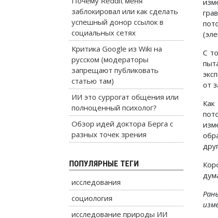
Почему Reddit меня
изм
заблокировал или как сделать
гра
успешный донор ссылок в
пот
социальных сетях
(эл
Критика Google из Wiki на
С т
русском (модераторы
пыт
запрещают публиковать
экс
статью там)
от 
ИИ это суррогат общения или
Как
полноценный психолог?
пот
Обзор идей доктора Берга с
изм
разных точек зрения
обр
дру
ПОПУЛЯРНЫЕ ТЕГИ
Кор
дум
исследования
Ран
социология
изм
исследование природы ИИ