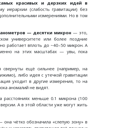
самых красивых и дерзких идей в
му иерархии (слабость гравитации) без
 дополнительными измерениями. Но в том
)
нанометров — десятки микрон
— это,
ском университете или более поздние
чно работает вплоть до ~40–50 микрон. А
именно на этих масштабах — увы, пока
я свернуты ещё сильнее (например, на
тижимо), либо идея с утечкой гравитации
тация уходит в другие измерения, то на
ока аномалий не видят.
а расстояниях меньше 0.1 микрона (100
версии. А в этой области уже могут жить
— она чётко обозначила «слепую зону» в