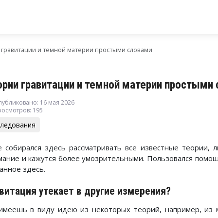
 гравитации и темной материи простыми словами
ории гравитации и темной материи простыми
публиковано: 16 мая 2026
росмотров: 195
следования
е собирался здесь рассматривать все известные теории, 
мание и кажутся более умозрительными. Пользовался помощ
анное здесь.
витация утекает в другие измерения?
имеешь в виду идею из некоторых теорий, например, из