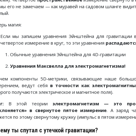
 мы его не замечаем — как муравей на садовом шланге видит 
лый.
ерь магия:
Если мы запишем уравнения Эйнштейна для гравитации
четвертое измерение в круг, то эти уравнения
распадаютс
Обычные уравнения Эйнштейна для 4D-гравитации
Уравнения Максвелла для электромагнетизма!
чем компоненты 5D-метрики, связывающие наше большо
ерением, ведут себя
в точности как электромагнитн
орого получаются электрическое и магнитное поля).
г:
В этой теории
электромагнетизм — это про
клоняется» в свернутое пятое измерение
. А заряд ч
жется по этому свернутому кружку (импульс в пятом измерени
ему ты спутал с утечкой гравитации?