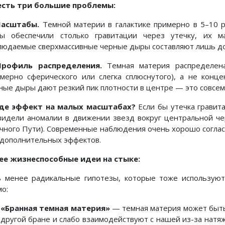
есть три большие проблемы:
Масштабы.
Темной материи в галактике примерно в 5–10 
ы обеспечили столько гравитации через утечку, их
людаемые сверхмассивные черные дыры составляют лишь дол
Профиль распределения.
Темная материя распределена
имерно сферического или слегка сплюснутого), а не конц
ные дыры дают резкий пик плотности в центре — это совсем 
Где эффект на малых масштабах?
Если бы утечка гравит
видели аномалии в движении звезд вокруг центральной че
чного Пути). Современные наблюдения очень хорошо согла
 дополнительных эффектов.
ее жизнеспособные идеи на стыке:
ь менее радикальные гипотезы, которые тоже используют
мо:
«Бранная темная материя»
— темная материя может быть
другой бране и слабо взаимодействуют с нашей из-за натя