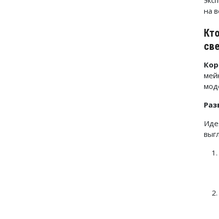
экс
на 
Кто
св
Кор
мей
мод
Раз
Иде
выгл